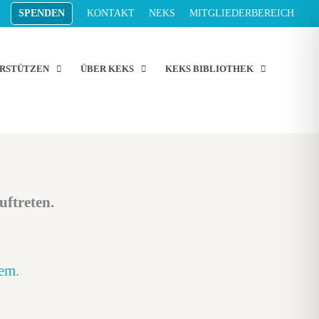
SPENDEN
KONTAKT
NEKS
MITGLIEDERBEREICH
RSTÜTZEN
ÜBER KEKS
KEKS BIBLIOTHEK
uftreten.
tem
.