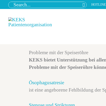
Zum
Search
HOTLIN
for:
Inhalt
springen
Probleme mit der Speiseröhre
KEKS bietet Unterstützung bei allen
Probleme mit der Speiseröhre könne
Ösophagusatresie
ist eine angeborene Fehlbildung der S
Stenose und Strikturen