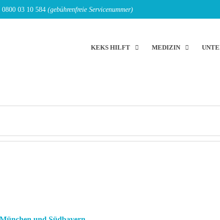
E
0800 03 10 584
(gebührenfreie Servicenummer)
KEKS HILFT
MEDIZIN
UNTE
e München und Südbayern