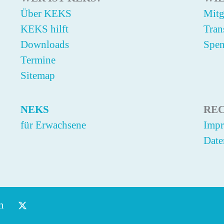
Über KEKS
Mitg
KEKS hilft
Tran
Downloads
Spe
Termine
Sitemap
NEKS
RE
für Erwachsene
Imp
Date
m