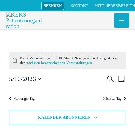
Zum
MITGLIEDERBEREICH
SPENDEN
KONTAKT
Inhalt
springen
Veranstaltungen
Keine Veranstaltungen für 10. Mai 2026 vorgesehen. Hier geht es zu
für
Hinweis
den
nächsten bevorstehenden Veranstaltungen
.
10.
Mai
5/10/2026
Veranstaltu
Veran
SUCHE
TAG
2026
Such-
Ansic
Datum
und
Navig
wählen.
Vorheriger Tag
Nächster Tag
Ansichtenna
KALENDER ABONNIEREN