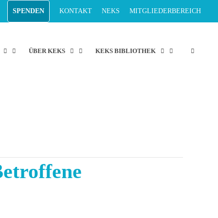
SPENDEN
KONTAKT
NEKS
MITGLIEDERBEREICH
ÜBER KEKS
KEKS BIBLIOTHEK
etroffene