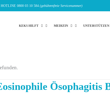
HOTLINE
0800 03 10 584
(gebührenfreie Servicenummer)
KEKS HILFT
MEDIZIN
UNTERSTÜTZEN
gefunden.
osinophile Ösophagitis B